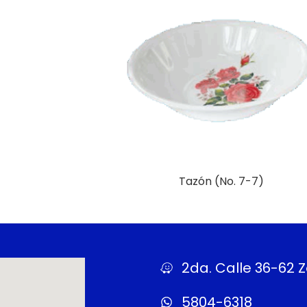
Tazón (No. 7-7)
Más Información
2da. Calle 36-62 Z
5804-6318