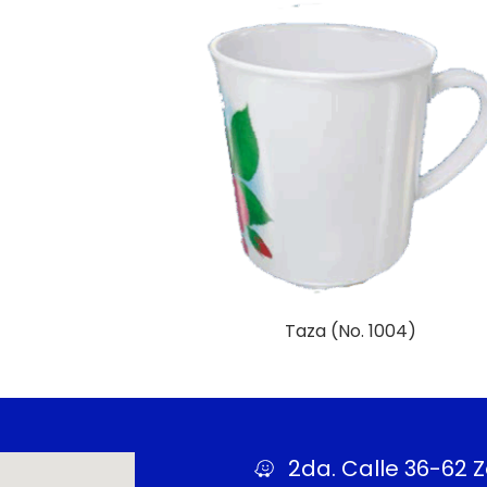
Taza (No. 1004)
Más Información
2da. Calle 36-62 Z