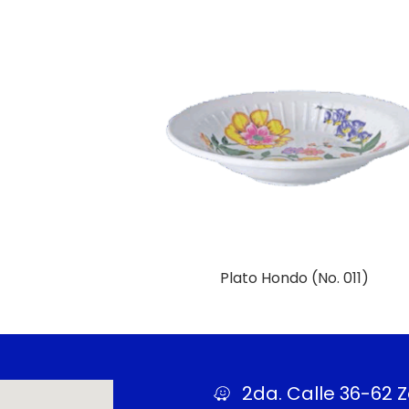
Plato Hondo (No. 011)
Más Información
2da. Calle 36-62 Z